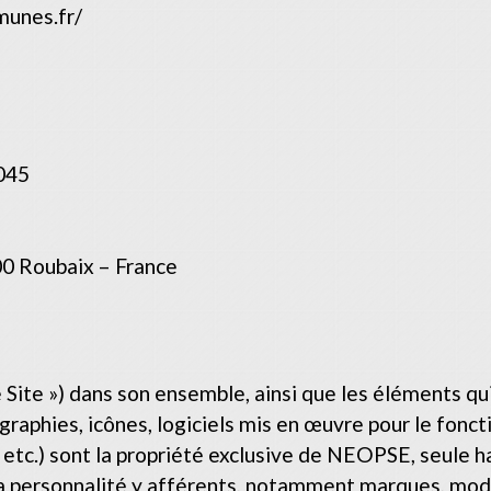
munes.fr/
045
00 Roubaix – France
le Site ») dans son ensemble, ainsi que les éléments
ographies, icônes, logiciels mis en œuvre pour le fonc
tc.) sont la propriété exclusive de NEOPSE, seule habi
 la personnalité y afférents, notamment marques, modè