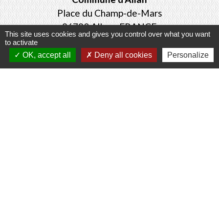
Place du Champ-de-Mars
26780 Allan - FRANCE
This site uses cookies and gives you control over what you want
+33 4 75 46 60 62
to activate
OK, accept all
Deny all cookies
Personalize
Contact par formulaire
Mentions légales
-
Politique de confidentialité
-
Accessibilité
-
Plan du site
-
Gestion des cookies
Site créé en partenariat avec Réseau des Communes