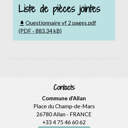
Liste de pièces jointes
Questionnaire vf 2 pages.pdf
file_download
(PDF - 883.34 kB)
Contacts
Commune d'Allan
Place du Champ-de-Mars
26780 Allan - FRANCE
+33 4 75 46 60 62