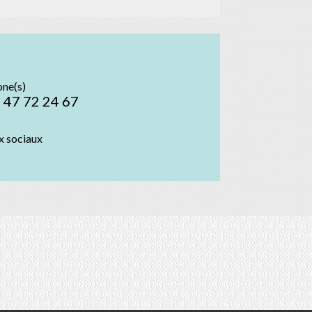
one(s)
 47 72 24 67
x sociaux