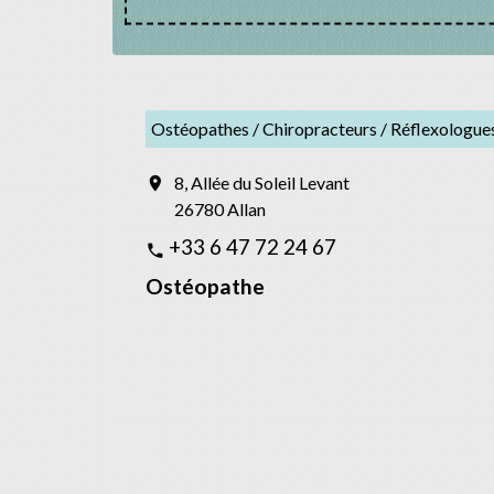
Ostéopathes / Chiropracteurs / Réflexologue
8, Allée du Soleil Levant
location_on
26780 Allan
+33 6 47 72 24 67
phone
Ostéopathe