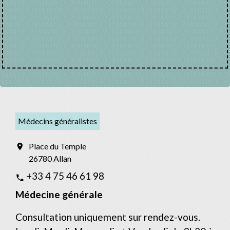
Médecins généralistes
Place du Temple
location_on
26780 Allan
+33 4 75 46 61 98
phone
Médecine générale
Consultation uniquement sur rendez-vous.