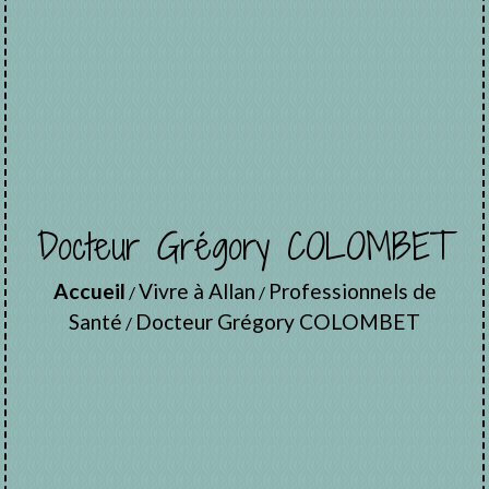
Docteur Grégory COLOMBET
Accueil
Vivre à Allan
Professionnels de
/
/
Santé
Docteur Grégory COLOMBET
/