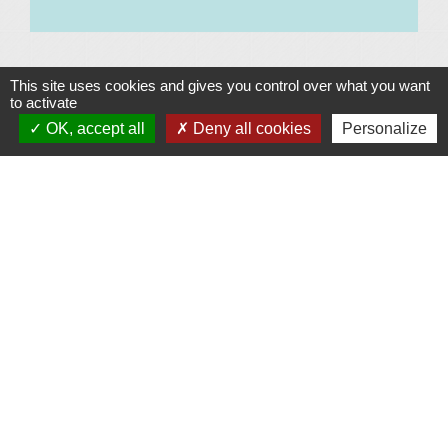
This site uses cookies and gives you control over what you want
to activate
Contacts
OK, accept all
Deny all cookies
Personalize
Commune d'Allan
Place du Champ-de-Mars
26780 Allan - FRANCE
+33 4 75 46 60 62
Contact par formulaire
Mentions légales
-
Politique de confidentialité
-